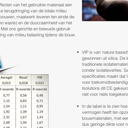
effecten van het gebruikte materiaal een
ke terugdringing van de totale milieu
 bouwen, maatwerk leveren ten einde de
(no waste) en de duurzaamheid van het
g. Met ons gerichte en bewuste gebruik
ing van milieu belasting tijdens de bouw.
VIP is van 'nature based'
gewonnen uit silica. De 
traditionele isolatiemate
zonder isolatieverlies.
specificaties maakt dat
voor toekomstbestendig
Isolutions dit CE gekeur
niet voor niets toegeke
In de tabel is te zien ho
vermogen heeft ten opzic
bouwmaterialen, met ee
dus geringe dikte voor n