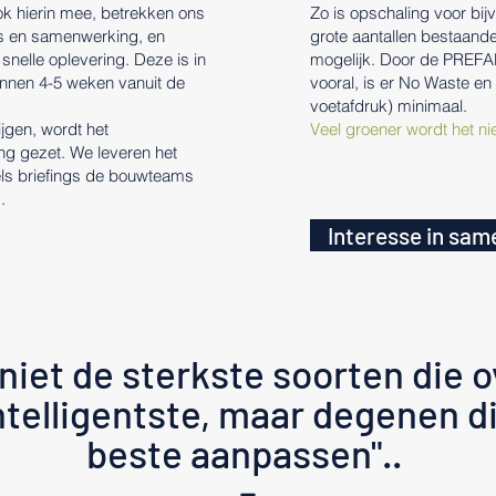
k hierin mee, betrekken ons
Zo is opschaling voor bi
s en samenwerking, en
grote aantallen bestaand
 snelle oplevering. Deze is in
mogelijk. Door de PREFAB
innen 4-5 weken vanuit de
vooral, is er No Waste en
voetafdruk) minimaal.
jgen, wordt het
Veel groener wordt het nie
ng gezet. We leveren het
ls briefings de bouwteams
.
Interesse in sa
 niet de sterkste soorten die 
ntelligentste, maar degenen di
beste aanpassen"..
-