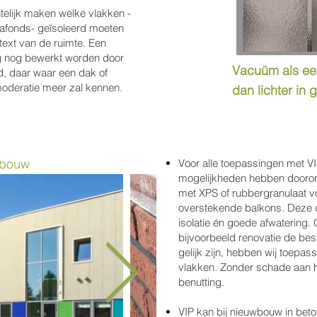
telijk maken welke vlakken -
lafonds- geïsoleerd moeten
text van de ruimte. Een
g nog bewerkt worden door
Vacuüm als een
, daar waar een dak of
moderatie meer zal kennen.
dan lichter in 
 bouw
Voor alle toepassingen met VI
mogelijkheden hebben dooron
met XPS of rubbergranulaat v
overstekende balkons. Deze c
isolatie én goede afwatering.
bijvoorbeeld renovatie de bes
gelijk zijn, hebben wij toepas
vlakken. Zonder schade aan h
benutting.
VIP kan bij nieuwbouw in bet