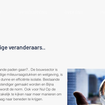
E
VIP ISOLUTIONS
OVER ONS
P
ge veranderaars..
aande paden gaan?..
De bouwsector is
ige milieuvraagstukken en wetgeving, is
 dunne en efficiënte isolatie. Bestaande
tendiger gemaakt worden en Bijna
wordt de norm. Ook voor Nul Op de
kelijk te kijken naar meer manieren om
raag naar beneden te krijgen.