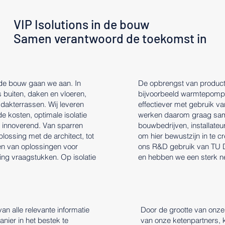
VIP Isolutions in de bouw
Samen verantwoord de toekomst in
n de bouw gaan we aan. In
De opbrengst van product
 buiten, daken en vloeren,
bijvoorbeeld warmtepompe
dakterrassen. Wij leveren
effectiever met gebruik v
 kosten, optimale isolatie
werken daarom graag sa
u innoverend. Van sparren
bouwbedrijven, installate
plossing met de architect, tot
om hier bewustzijn in te 
n van oplossingen voor
ons R&D gebruik van TU D
ng vraagstukken. Op isolatie
en hebben we een sterk ne
an alle relevante informatie
Door de grootte van onze 
nier in het bestek te
van onze ketenpartners,