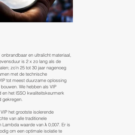
 onbrandbaar en ultralicht materiaal,
levensduur is 2 x zo lang als de
rialen; zo’n 25 tot 30 jaar nagenoeg
 Samen met de technische
 VIP tot meest duurzame oplossing
 bouwen. We hebben als VIP
d en het ISSO kwaliteitskeurmerk
nd gekregen.
e VIP het grootste isolerende
hte van alle traditionele
n Lambda waarde van λ 0,007. Er is
odig om een optimale isolatie te